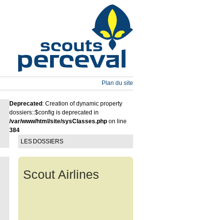
Plan du site
Deprecated
: Creation of dynamic property
dossiers::$config is deprecated in
/var/www/html/site/sysClasses.php
on line
384
LES DOSSIERS
Scout Airlines