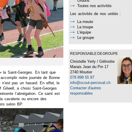
Ordons
Toutes nos activités
Les activités de nos unités :
La meute
La troupe
L'équipe
Le groupe
RESPONSABLE DE GROUPE
Christelle Yerly / Gélinotte
Marais Jean du Pin 17
2740 Moutier
» la Saint-Georges. En tant que
078 898 55 97
 accomplir notre journée de Bonne
info@scout-perceval.ch
 n’est pas un hasard. En effet, le
Contacter d'autres
 Gilwell, a choisi Saint-Georges
responsables
résente l’abnégation. Ce saint est
 la cavalerie ou encore des
iers selon BP.