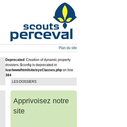
Plan du site
Deprecated
: Creation of dynamic property
dossiers::$config is deprecated in
/var/www/html/site/sysClasses.php
on line
384
LES DOSSIERS
Apprivoisez notre
site