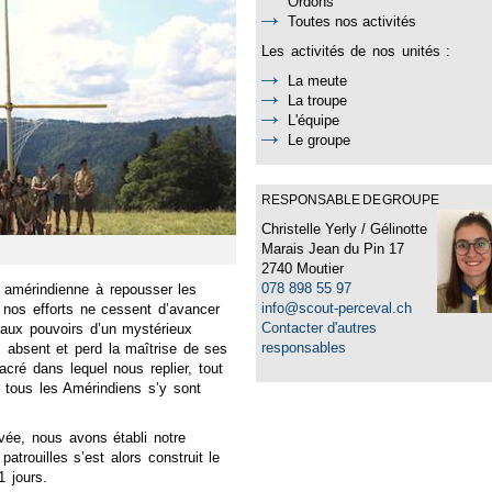
Ordons
Toutes nos activités
Les activités de nos unités :
La meute
La troupe
L'équipe
Le groupe
RESPONSABLE DE GROUPE
Christelle Yerly / Gélinotte
Marais Jean du Pin 17
2740 Moutier
078 898 55 97
 amérindienne à repousser les
info@scout-perceval.ch
 nos efforts ne cessent d’avancer
Contacter d'autres
t aux pouvoirs d’un mystérieux
responsables
s absent et perd la maîtrise de ses
sacré dans lequel nous replier, tout
e tous les Amérindiens s’y sont
ivée, nous avons établi notre
trouilles s’est alors construit le
1 jours.