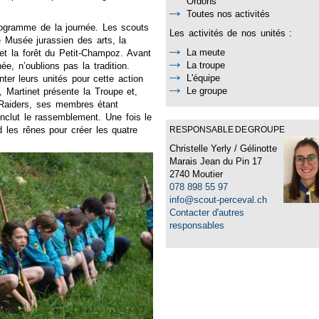
Ordons
Toutes nos activités
programme de la journée. Les scouts
Les activités de nos unités :
le Musée jurassien des arts, la
La meute
et la forêt du Petit-Champoz. Avant
La troupe
ée, n’oublions pas la tradition.
L'équipe
er leurs unités pour cette action
Le groupe
 Martinet présente la Troupe et,
 Raiders, ses membres étant
nclut le rassemblement. Une fois le
d les rênes pour créer les quatre
RESPONSABLE DE GROUPE
Christelle Yerly / Gélinotte
Marais Jean du Pin 17
2740 Moutier
078 898 55 97
info@scout-perceval.ch
Contacter d'autres
responsables