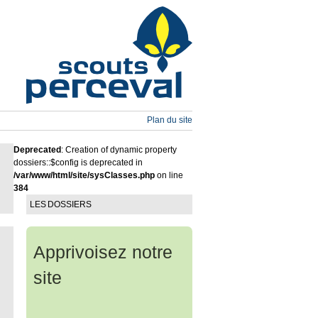
Plan du site
Deprecated
: Creation of dynamic property
dossiers::$config is deprecated in
/var/www/html/site/sysClasses.php
on line
384
LES DOSSIERS
Apprivoisez notre
site