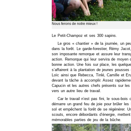
Nous ferons de notre mieux !
Le Petit-Champoz et ses 300 sapins.
Le gros « chantier » de la journée, un pe
dans la forêt. Le garde-forestier, Rémy Jacot
son imposante remorque et assure leur transp
action. Remorque qui leur servira de moyen d
bonne action. Une fois sur place, les quelqu
s’affairent à la plantation de jeunes pousses
Loïc ainsi que Rebecca, Tinlé, Camille et Enz
devant la tâche à accomplir. Assez rapidemen
Capucin et les autres chefs présents sur les 
vers un autre lieu de travail.
Car le travail n’est pas fini, le sous-bois 
démarre un grand feu de joie pour brûler les
sol et empêchent la forêt de se régénérer. Un
scouts, encore débordants d’énergie, mettent
mémorables parties de jeu de la bûche.