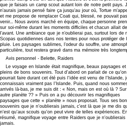
que je faisais un camp scout autant loin de notre petit pays. 
n'aurais jamais pensé faire ça jusqu'au jour où, Tortue m'appe
et me propose de remplacer Coati qui, blessé, ne pouvait pa
venir... Nous avons marché en équipe, chaque personne pren
sur soi-même durant les moments difficiles et chacun allait d
l'avant. Une ambiance que je n'oublierai pas, surtout lors de 
Scopas quotidiennes dans nos tentes pour nous protéger de 
pluie. Les paysages sublimes, l'odeur du souffre, une atmosp
particulière, tout restera gravé dans ma mémoire très longtem
Avis personnel - Belette, Raiders
Le voyage en Islande était magnifique, beaux paysages et
pleins de bons souvenirs. Tout d’abord on parlait de ce qu’on
pourrait faire durant cet été puis l’idée est venu de l’Islande, 
connaissais vraiment pas l’Islande. Puis, quand nous somme
arrivés là-bas, je me suis dit : « Non, mais on est où là ? Su
autre planète ?? » Puis on a pu découvrir les magnifiques
paysages que cette « planète » nous proposait. Tous ses bo
souvenirs que je n’oublierais jamais, c’est là que je me dis q
n’est qu’aux scouts qu’on peut vivre de telles expériences. E
résumé, magnifique voyage entre Raiders que je n’oublierais
jamais.