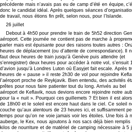
précédente mais n’avais pas eu de camp d’été en équipe, c’ét
donc le candidat idéal. Après quelques séances d’organisatio
de travail, nous étions fin prêt, selon nous, pour l’Islande.
26 juillet
Debout à 4h50 pour prendre le train de 5h52 direction Ge
aéroport. Cette journée ne contient pas de marche à proprem
parler mais est épuisante pour des raisons toutes autres : On
heures de déplacement (ou d’attente de correspondance). Il 
faut deux heures de train jusqu’à Genève puis attendre (et
s’enregistrer) deux heures pour accéder à notre vol, s’ensuit
d’avion jusqu’à Londres Luton où Easyjet fait escale. Après tr
heures de « pause » il reste 2h30 de vol pour rejoindre Kefla
l’aéroport proche de Reykjavik. Bien entendu, des activités ét
prêtes pour nous faire patienter tout du long. Arrivés au bel
aéroport de Keflavik, nous devions encore rejoindre notre au
pour la « nuit ». Pourquoi ces guillemets ? Et bien il est alor
de 18h00 et le soleil est encore haut dans le ciel. Ce soleil 
couche qu’aux alentours de 23 heures ici, et suffisamment p
temps pour qu’on ne voie jamais voir les étoiles. Une fois à n
auberge, le Kex, nous ajoutons à nos sacs déjà bien remplis 
kilos de nourriture et de matériel de camping nécessaire à 5 