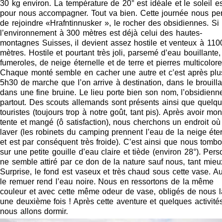
30 kg environ. La température de 20° est idéale et le soleil es
pour nous accompagner. Tout va bien. Cette journée nous pe
de rejoindre «Hrafntinnusker », le rocher des obsidiennes. Si
l’environnement à 300 mètres est déjà celui des hautes-
montagnes Suisses, il devient assez hostile et venteux à 110
mètres. Hostile et pourtant très joli, parsemé d’eau bouillante,
fumeroles, de neige éternelle et de terre et pierres multicolore
Chaque monté semble en cacher une autre et c’est après plu
5h30 de marche que l’on arrive à destination, dans le brouilla
dans une fine bruine. Le lieu porte bien son nom, l’obsidienn
partout. Des scouts allemands sont présents ainsi que quelq
touristes (toujours trop à notre goût, tant pis). Après avoir mon
tente et mangé (ô satisfaction), nous cherchons un endroit o
laver (les robinets du camping prennent l’eau de la neige éte
et est par conséquent très froide). C’est ainsi que nous tomb
sur une petite gouille d’eau claire et tiède (environ 28°). Per
ne semble attiré par ce don de la nature sauf nous, tant mieu
Surprise, le fond est vaseux et très chaud sous cette vase. Au
le remuer rend l’eau noire. Nous en ressortons de la même
couleur et avec cette même odeur de vase, obligés de nous l
une deuxième fois ! Après cette aventure et quelques activités
nous allons dormir.