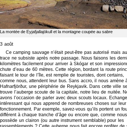
La montée de Eyjafjallajökull et la montagne coupée au sabre
3 août
Ce camping sauvage n’était peut-être pas autorisé mais a
trace ne subsiste après notre passage. Nous faisons les dern
kilomètres facilement pour arriver à Skógar et son impressio
chute d’eau de 60 mètres. Cette région, bordant la route princ
faisant le tour de l’île, est remplie de touristes, dont certains,
comme nous, attendent leur bus. Sans accro, il nous amène 
Hafnarfjörður, une périphérie de Reykjavik. Dans cette ville s
trouve l’auberge scoute de la capitale, notre lieu de nuitée. 
avons l’occasion de parler avec deux scouts locaux. Echang
intéressant qui nous apprend de nombreuses choses sur leur
fonctionnement. Par exemple, savez-vous qu’ils portent un fou
différent à chaque tranche d’âge ou encore que, comme nous,
possède un clairon (ou autre instrument semblable) pour les
rassemblements ? Cette auberge nous fait encore profiter de