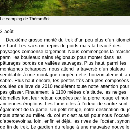
Le camping de Thórsmörk
2 août
Deuxième grosse monté du trek d’un peu plus d’un kilomèt
de haut. Les sacs ont repris du poids mais la beauté des
paysages compense largement. Nous commençons la march
parmi les bouleaux nains régionaux pour monter dans les
pâturages bordés de vallées sauvages. Plus haut, parmi les
montagnes écharpées, nous attend la traversé d’un plateau
semblable à une montagne coupée nette, horizontalement, a
sabre. Plus haut encore, les pentes très abruptes composées
coulées de lave de 2010 requièrent toute notre attention pour
pas glisser. Finalement, à 1100 mètres d’altitude, les neiges
éternelles font leur retour, coupées par la pierre rouge et noir
anciennes éruptions. Les fumerolles à l’odeur de soufre sont
également de la partie. Un petit refuge, notre destination du jo
nous attend au milieu du col et c’est aussi pour nous l’occas
d’apercevoir au loin, enfin et déjà, les rives de l’océan, syn
de fin de trek. Le gardien du refuge à une mauvaise nouvelle