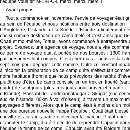
l’équipe vous dit M-E-R-C-I, merci, merci, merci !
Avant propos
Tout a commencé en novembre, l’envie de voyager était g
au sein de l’équipe et nous hésitions entre trois destination :
L’Angleterre, L’Islande, et la Suède. L’Islande a finalement ét
choisi comme destination de camp d’été et c’est ainsi que Bel
Coati et moi-même, Tortue, avons commencé à entreprendre 
projet. Evaneos, une agence de voyage, nous a vite confirmé
ce genre de voyage était à portée de nos bourses : 1300 fra
par personnes tout compris. C’est cher mais il nous restait al
sept mois pour dégager cette somme. Outre ce montant inhab
à récolter, la préparation de ce camp d’été s’effectuait comme
notre habitude (hormis que nous prévoyions des habits d’hive
plutôt que d’été). Le camp consiste en un trek en liberté (san
guide) de sept jours (plus trois jours pour arriver et repartir
d’Islande). Passant de Landmannalaugar à Skógar (sud-centr
sud de l’Islande, 80km à vol d’oiseau), à travers un maximu
paysages différents. Alors que le camp était à moins d’un moi
une douloureuse nouvelle frappa l’équipe : Coati était blessé 
cheville et alors incapable d’effectuer la marche. Plutôt que
d’annuler le camp, il a été décidé de reprendre Capucin dan
l’équipe le temps de ce camp. Capucin avait été Raiders l’a