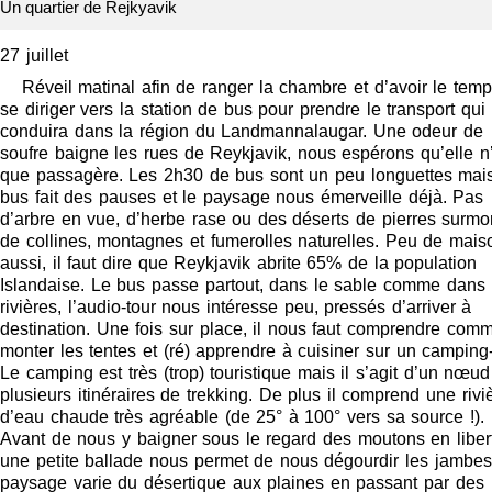
Un quartier de Rejkyavik
27 juillet
Réveil matinal afin de ranger la chambre et d’avoir le tem
se diriger vers la station de bus pour prendre le transport qui
conduira dans la région du Landmannalaugar. Une odeur de
soufre baigne les rues de Reykjavik, nous espérons qu’elle n
que passagère. Les 2h30 de bus sont un peu longuettes mais
bus fait des pauses et le paysage nous émerveille déjà. Pas
d’arbre en vue, d’herbe rase ou des déserts de pierres surmo
de collines, montagnes et fumerolles naturelles. Peu de mais
aussi, il faut dire que Reykjavik abrite 65% de la population
Islandaise. Le bus passe partout, dans le sable comme dans 
rivières, l’audio-tour nous intéresse peu, pressés d’arriver à
destination. Une fois sur place, il nous faut comprendre com
monter les tentes et (ré) apprendre à cuisiner sur un camping
Le camping est très (trop) touristique mais il s’agit d’un nœud 
plusieurs itinéraires de trekking. De plus il comprend une rivi
d’eau chaude très agréable (de 25° à 100° vers sa source !).
Avant de nous y baigner sous le regard des moutons en liber
une petite ballade nous permet de nous dégourdir les jambes
paysage varie du désertique aux plaines en passant par des