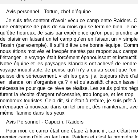
Avis personnel - Tortue, chef d’équipe
Je suis très content d’avoir vécu ce camp entre Raiders. C
une entreprise de plus de six mois qui se termine bien, je ne
qu’être heureux. Je sais par expérience qu’on peut prendre a
de plaisir en faisant un tel camp qu’en en faisant un « simpl
Tessin (par exemple). Il suffit d’être une bonne équipe. Com
nous étions motivés et inexpérimentés par rapport aux camps
l’étranger, le voyage était forcément épanouissant et instructif.
Notre équipe et les paysages Islandais ont achevé de rendre
voyage inoubliable. Je pense qu’il n’y a qu’au scout que l’on
puisse dire sérieusement, « eh les gars, j’ai toujours rêvé d’al
en Islande, on s’organise ça ? » et qu’aussitôt chacun fasse 
nécessaire pour que ce rêve se réalise. Les seuls points néga
furent la récolte d’argent nécessaire, trop longue, et les trop
nombreux touristes. Cela dit, si c’était à refaire, je suis prêt à
m’engager à nouveau dans un tel projet, dès maintenant, ave
même flamme dans les yeux.
Avis Personnel - Capucin, Raiders
Pour moi, ce camp était une étape à franchir, car c'était m
premier camp d'été en tant que Raiders et c'est la première fo